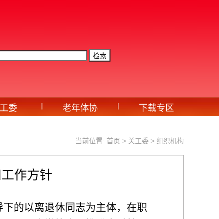
|
|
工委
老年体协
下载专区
当前位置:
首页
>
关工委
>
组织机构
和工作方针
导下的以离退休同志为主体，在职