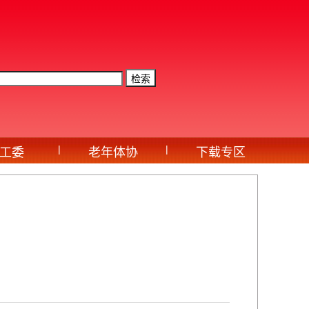
|
|
工委
老年体协
下载专区